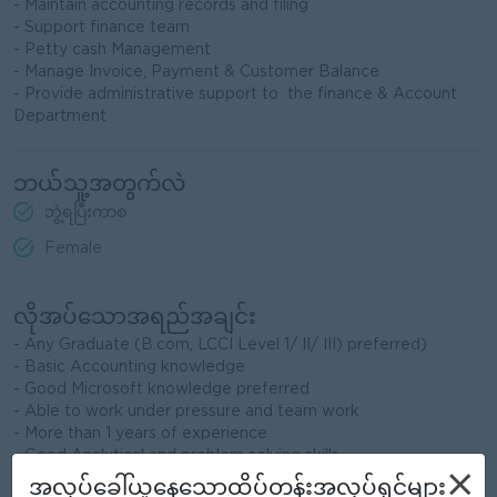
- Maintain accounting records and filing
- Support finance team
- Petty cash Management
- Manage Invoice, Payment & Customer Balance
- Provide administrative support to the finance & Account
Department
ဘယ်သူ့အတွက်လဲ
ဘွဲ့ရပြီးကာစ
Female
လိုအပ်သောအရည်အချင်း
- Any Graduate (B.com, LCCI Level 1/ II/ III) preferred)
- Basic Accounting knowledge
- Good Microsoft knowledge preferred
- Able to work under pressure and team work
- More than 1 years of experience
- Good Analytical and problem solving skills
×
- 1-2 years of relevant experience preferred
အလုပ်ခေါ်ယူနေသောထိပ်တန်းအလုပ်ရှင်များ