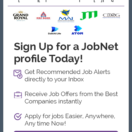
ကျွန်တော့်တို့ ဘာတွေကမ်းလှမ်းနိုင်သလဲ
အကျိုးအမြတ်
. over time Pay
. Bonus
ထူးခြားချက်များ
make a difference
Join an experience team
အခွင့်အလမ်းများ
- To learn new skills and grow within the
company
သက်တမ်းကုန်သွားပါပြီ