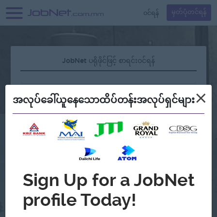
၀င်ရန်
မှတ်ပုံတင်ရန်
JobNet ပရိုဖိုင်ဖြင့် စာရင်းဝင်ရန်
×
အလုပ်ခေါ်ယူနေသောထိပ်တန်းအလုပ်ရှင်များ
လျှို့ဝှက်နံပါတ် မေ့နေပါသလား?
သို့မဟုတ်
Continue with Google
အကောင့်မရှိသေးဘူးလား?
မှတ်ပုံတင်မယ်