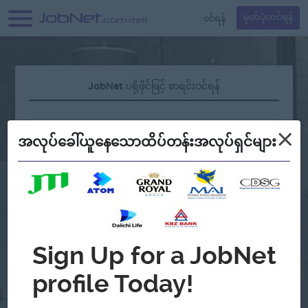
၀င်ရန်
မှတ်ပုံတင်ရန်
JobNet ပရိုဖိုင်ဖြင့် စာရင်းဝင်ရန်
×
အလုပ်ခေါ်ယူနေသောထိပ်တန်းအလုပ်ရှင်များ
လျှို့ဝှက်နံပါတ် မေ့နေပါသလား?
သို့မဟုတ်
Continue with Google
အကောင့်မရှိသေးဘူးလား?
မှတ်ပုံတင်မယ်