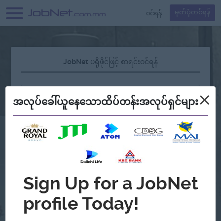
၀င်ရန်
မှတ်ပုံတင်ရန်
JobNet ပရိုဖိုင်ဖြင့် စာရင်းဝင်ရန်
×
အလုပ်ခေါ်ယူနေသောထိပ်တန်းအလုပ်ရှင်များ
လျှို့ဝှက်နံပါတ် မေ့နေပါသလား?
သို့မဟုတ်
Continue with Google
အကောင့်မရှိသေးဘူးလား?
မှတ်ပုံတင်မယ်