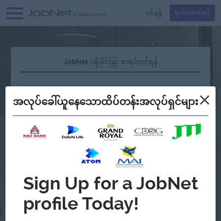
၀င်ရန်
မှတ်ပုံတင်ရန်
JobNet ပရိုဖိုင်ဖြင့် စာရင်းဝင်ရန်
×
အလုပ်ခေါ်ယူနေသောထိပ်တန်းအလုပ်ရှင်များ
လျှို့ဝှက်နံပါတ် မေ့နေပါသလား?
သို့မဟုတ်
Continue with Google
အကောင့်မရှိသေးဘူးလား?
မှတ်ပုံတင်မယ်