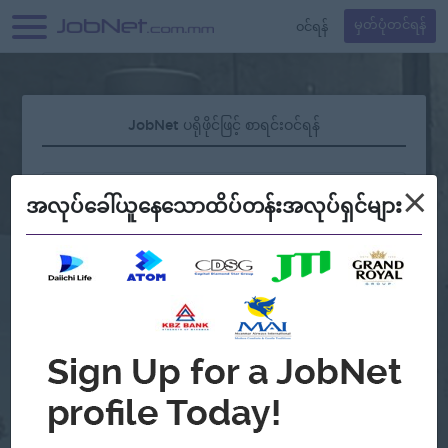
၀င်ရန်
မှတ်ပုံတင်ရန်
JobNet ပရိုဖိုင်ဖြင့် စာရင်းဝင်ရန်
×
အလုပ်ခေါ်ယူနေသောထိပ်တန်းအလုပ်ရှင်များ
လျှို့ဝှက်နံပါတ် မေ့နေပါသလား?
သို့မဟုတ်
Continue with Google
အကောင့်မရှိသေးဘူးလား?
မှတ်ပုံတင်မယ်