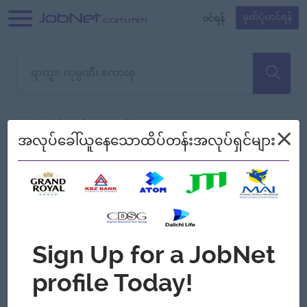
၀င်ရန်
မှတ်ပုံတင်ရန်
တောင်းပန်ပါတယ်၊ ယခုသင်ရှာ
×
စစ်ရန်
စဉ်၍ကြည့်မည်
အလုပ်ခေါ်ယူနေသောထိပ်တန်းအလုပ်ရှင်များ
သော အလုပ်မရှိသေးပါ။
Jobs
Myanmar