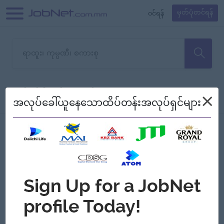
၀င်ရန်
မှတ်ပုံတင်ရန်
တောင်းပန်ပါတယ်၊ ယခုသင်ရှာ
×
စစ်ရန်
စဉ်၍ကြည့်မည်
အလုပ်ခေါ်ယူနေသောထိပ်တန်းအလုပ်ရှင်များ
သော အလုပ်မရှိသေးပါ။
Jobs
Myanmar