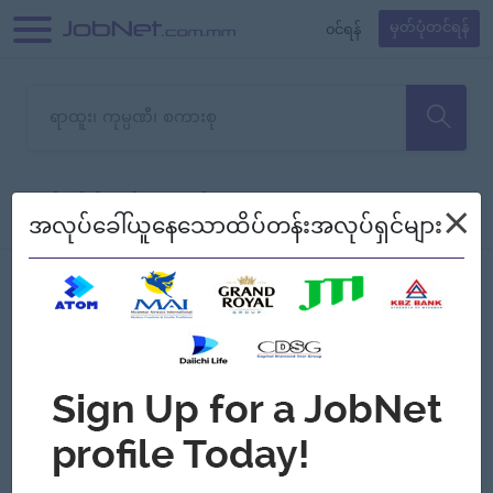
၀င်ရန်
မှတ်ပုံတင်ရန်
တောင်းပန်ပါတယ်၊ ယခုသင်ရှာ
×
စစ်ရန်
စဉ်၍ကြည့်မည်
အလုပ်ခေါ်ယူနေသောထိပ်တန်းအလုပ်ရှင်များ
သော အလုပ်မရှိသေးပါ။
Jobs
Myanmar