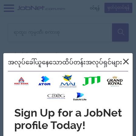
၀င်ရန်
မှတ်ပုံတင်ရန်
တောင်းပန်ပါတယ်၊ ယခုသင်ရှာ
×
စစ်ရန်
စဉ်၍ကြည့်မည်
အလုပ်ခေါ်ယူနေသောထိပ်တန်းအလုပ်ရှင်များ
သော အလုပ်မရှိသေးပါ။
Jobs
Myanmar