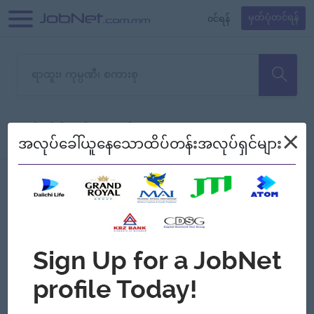
၀င်ရန်
မှတ်ပုံတင်ရန်
တောင်းပန်ပါတယ်၊ ယခုသင်ရှာ
×
စစ်ရန်
စဉ်၍ကြည့်မည်
အလုပ်ခေါ်ယူနေသောထိပ်တန်းအလုပ်ရှင်များ
သော အလုပ်မရှိသေးပါ။
Jobs
Myanmar