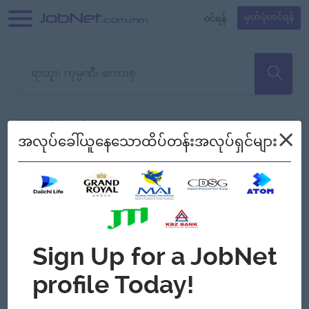
၀င်ရန်
မှတ်ပုံတင်ရန်
တောင်းပန်ပါတယ်၊ ယခုသင်ရှာ
×
စစ်ရန်
စဉ်၍ကြည့်မည်
အလုပ်ခေါ်ယူနေသောထိပ်တန်းအလုပ်ရှင်များ
သော အလုပ်မရှိသေးပါ။
Jobs
Myanmar