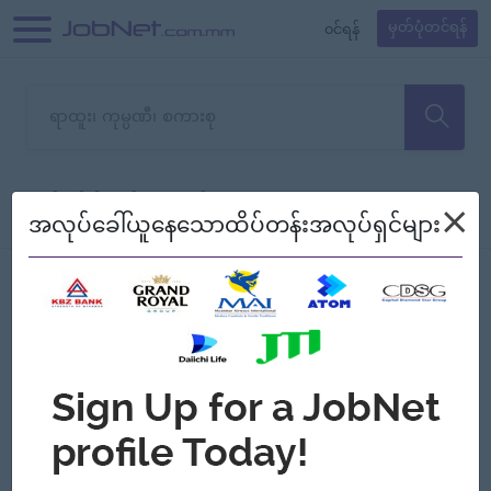
၀င်ရန်
မှတ်ပုံတင်ရန်
တောင်းပန်ပါတယ်၊ ယခုသင်ရှာ
×
စစ်ရန်
စဉ်၍ကြည့်မည်
အလုပ်ခေါ်ယူနေသောထိပ်တန်းအလုပ်ရှင်များ
သော အလုပ်မရှိသေးပါ။
Jobs
Myanmar