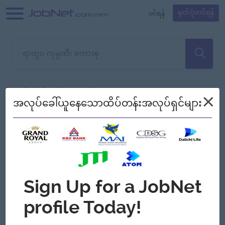
၀င်ရန်
မှတ်ပုံတင်ရန်
တောင်းပန်ပါတယ်၊ ယခုသင်ရှာ
×
စစ်ရန်
စဉ်၍ကြည့်မည်
အလုပ်ခေါ်ယူနေသောထိပ်တန်းအလုပ်ရှင်များ
သော အလုပ်မရှိသေးပါ။
Jobs
Myanmar