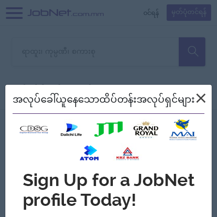
၀င်ရန်
မှတ်ပုံတင်ရန်
တောင်းပန်ပါတယ်၊ ယခုသင်ရှာ
×
စစ်ရန်
စဉ်၍ကြည့်မည်
အလုပ်ခေါ်ယူနေသောထိပ်တန်းအလုပ်ရှင်များ
သော အလုပ်မရှိသေးပါ။
Jobs
Myanmar