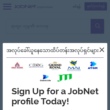
၀င်ရန်
မှတ်ပုံတင်ရန်
တောင်းပန်ပါတယ်၊ ယခုသင်ရှာ
×
စစ်ရန်
စဉ်၍ကြည့်မည်
အလုပ်ခေါ်ယူနေသောထိပ်တန်းအလုပ်ရှင်များ
သော အလုပ်မရှိသေးပါ။
Jobs
Myanmar