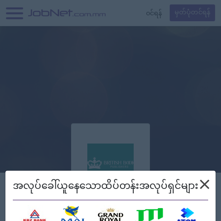
၀င်ရန်
မှတ်ပုံတင်ရန်
×
အလုပ်ခေါ်ယူနေသောထိပ်တန်းအလုပ်ရှင်များ
Book Publishers