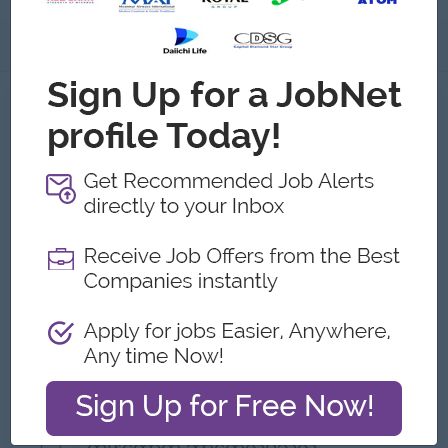
အကြောင်းအရာ
အကြောင်းအရာ Book Publishers
အလုပ်ရှင်၏ အသေးစိတ်အချက်အလက်များ
အမျိုးအစား:
Direct Employer
လုပ်ငန်းအမျိုးအစားများ:
Printing/Graphic Design
ဝန်ထမ်းအရေအတွက်:
501 to 1000
လိပ်စာ
49 Featherstone Street,United Kingdom, United
Kingdom
ကျွန်တော်တို့ ဘာတွေလုပ်သလဲ