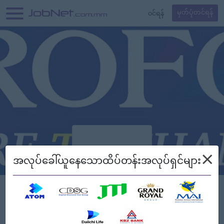
၀င်ရန်
မှတ်ပုံတင်ရန်
×
အလုပ်ခေါ်ယူနေသောထိပ်တန်းအလုပ်ရှင်များ
Verified
Borofone Myanmar