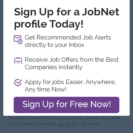
အကြောင်းအရာ
အကြောင်းအရာ Borofone Myanmar
အလုပ်ရှင်၏ အသေးစိတ်အချက်အလက်များ
အမျိုးအစား:
Direct Employer
လုပ်ငန်းအမျိုးအစားများ:
Electronics/Electrical
Equipment, IT/Computer,
Trading/Distribution/Import/Export
ဝန်ထမ်းအရေအတွက်:
51 to 100
လိပ်စာ
Building17,Room No.5/6,Sabal Street, Beside of Yuzana
Plaza, Tamwe Township.,ရန်ကုန်တိုင်း, Myanmar