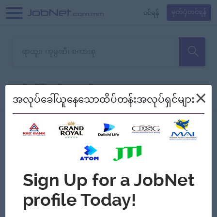
၀င်ရန်
မှတ်ပုံတင်ရန်
တောင်းပန်ပါတယ်၊ ယခုသင်ရှာ
×
စစ်ရန်
စဉ်၍ကြည့်မည်
အလုပ်ခေါ်ယူနေသောထိပ်တန်းအလုပ်ရှင်များ
သော အလုပ်မရှိသေးပါ။
Jobs
Myanmar