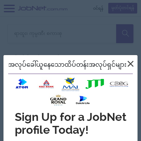
၀င်ရန်
မှတ်ပုံတင်ရန်
တောင်းပန်ပါတယ်၊ ယခုသင်ရှာ
×
စစ်ရန်
စဉ်၍ကြည့်မည်
အလုပ်ခေါ်ယူနေသောထိပ်တန်းအလုပ်ရှင်များ
သော အလုပ်မရှိသေးပါ။
Jobs
Myanmar