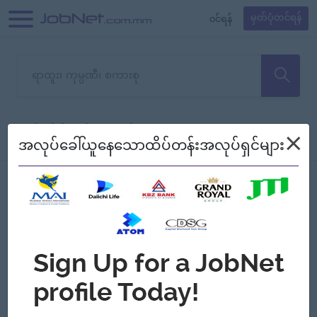
၀င်ရန်
မှတ်ပုံတင်ရန်
တောင်းပန်ပါတယ်၊ ယခုသင်ရှာ
×
စစ်ရန်
စဉ်၍ကြည့်မည်
အလုပ်ခေါ်ယူနေသောထိပ်တန်းအလုပ်ရှင်များ
သော အလုပ်မရှိသေးပါ။
Jobs
Myanmar