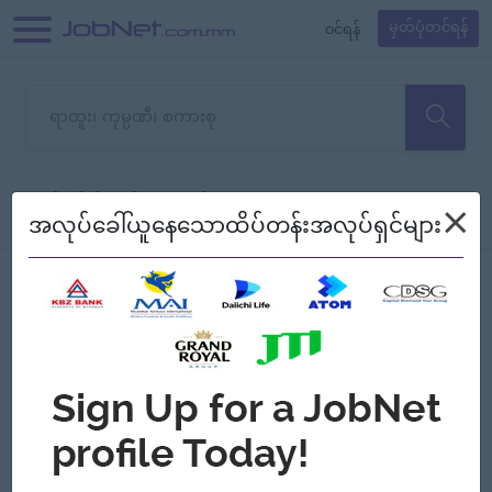
၀င်ရန်
မှတ်ပုံတင်ရန်
တောင်းပန်ပါတယ်၊ ယခုသင်ရှာ
×
စစ်ရန်
စဉ်၍ကြည့်မည်
အလုပ်ခေါ်ယူနေသောထိပ်တန်းအလုပ်ရှင်များ
သော အလုပ်မရှိသေးပါ။
Jobs
Myanmar