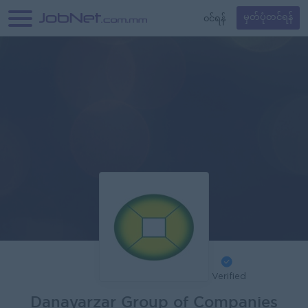
၀င်ရန်
မှတ်ပုံတင်ရန်
Verified
Danayarzar Group of Companies