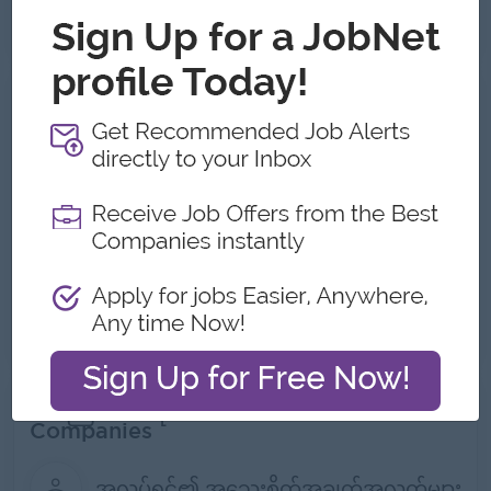
အလုပ်အားလုံးကိုကြည့်မည်။
မီဒီယာနှင့် ဓာတ်ပုံများ
အကြောင်းအရာ Danayarzar Group of
Companies
အလုပ်ရှင်၏ အသေးစိတ်အချက်အလက်များ