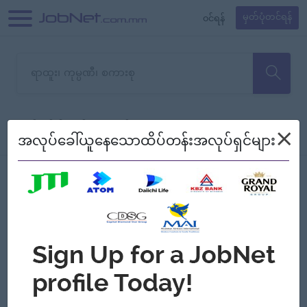
၀င်ရန်
မှတ်ပုံတင်ရန်
တောင်းပန်ပါတယ်၊ ယခုသင်ရှာ
×
စစ်ရန်
စဉ်၍ကြည့်မည်
အလုပ်ခေါ်ယူနေသောထိပ်တန်းအလုပ်ရှင်များ
သော အလုပ်မရှိသေးပါ။
Jobs
Myanmar