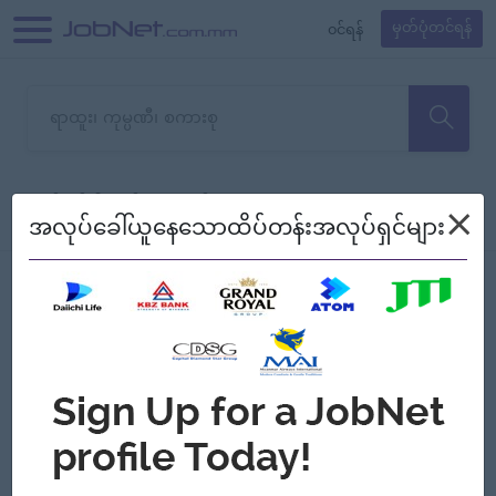
၀င်ရန်
မှတ်ပုံတင်ရန်
တောင်းပန်ပါတယ်၊ ယခုသင်ရှာ
×
စစ်ရန်
စဉ်၍ကြည့်မည်
အလုပ်ခေါ်ယူနေသောထိပ်တန်းအလုပ်ရှင်များ
သော အလုပ်မရှိသေးပါ။
Jobs
Myanmar