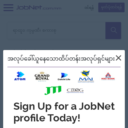
၀င်ရန်
မှတ်ပုံတင်ရန်
တောင်းပန်ပါတယ်၊ ယခုသင်ရှာ
×
စစ်ရန်
စဉ်၍ကြည့်မည်
အလုပ်ခေါ်ယူနေသောထိပ်တန်းအလုပ်ရှင်များ
သော အလုပ်မရှိသေးပါ။
Jobs
Myanmar