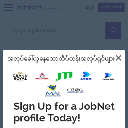
၀င်ရန်
မှတ်ပုံတင်ရန်
တောင်းပန်ပါတယ်၊ ယခုသင်ရှာ
×
စစ်ရန်
စဉ်၍ကြည့်မည်
အလုပ်ခေါ်ယူနေသောထိပ်တန်းအလုပ်ရှင်များ
သော အလုပ်မရှိသေးပါ။
Jobs
Myanmar