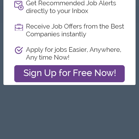
အကြောင်းအရာ
ဤကြော်ငြာကို တိုင်ကြားရန်