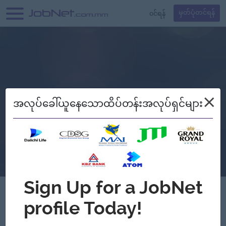
၀င်ရန်
မှတ်ပုံတင်ရန်
×
အလုပ်ခေါ်ယူနေသောထိပ်တန်းအလုပ်ရှင်များ
EiSu Engineering