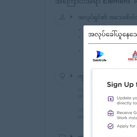
အကြောင်းအရာ Element T
အလုပ်ရှင်၏ အသေးစိတ
အမျိုးအစား:
Direct Emp
အလုပ်ခေါ်ယူနေသေ
လုပ်ငန်းအမျိုးအစားများ:
Trading/Distribution/I
ဝန်ထမ်းအရေအတွက်:
21 
ကုမ္ပဏီ၏ ရည်မှန်းချက်
Our vision is to become 
drives sustainable growt
Our mission is to connect 
partnerships.
ကျွန်တော်တို့ ဘာတွေလု