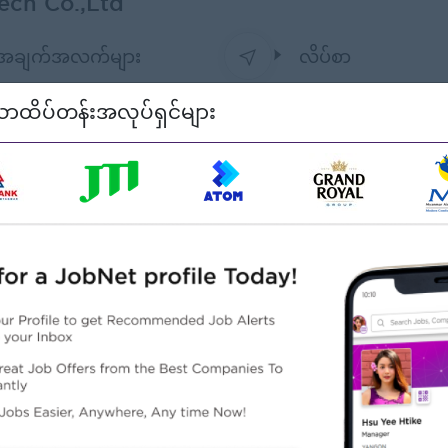
ech Co.,Ltd
်အချက်အလက်များ
လိပ်စာ
No(192), Ground Fl
loyer
ာထိပ်တန်းအလုပ်ရှင်များ
Myae Quarter, Ming
Township.,ရန်ကုန်တို
mport/Export
to 50
a leading and trusted trading company that connects marke
h across the region and beyond.
local and international markets by providing high-quality pro
ပ်သလဲ