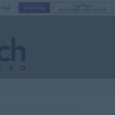
ကုမ္ပဏီများ
၀င်ရန်
မှတ်ပုံတင်ရန်
အလုပ်တင်ရန်နှင့် အရည်အချင်းရှာရန်