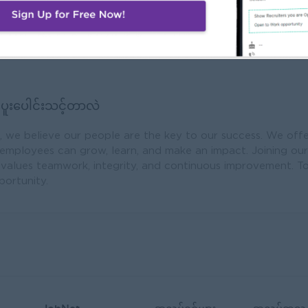
g, exporting, and distributing high-quality products to meet
d international markets through reliable trading services, s
့ ပူးပေါင်းသင့်တာလဲ
, we believe our people are the key to our success. We offe
mployees can grow, learn, and make an impact. Joining ou
values teamwork, integrity, and continuous improvement. To
portunity.