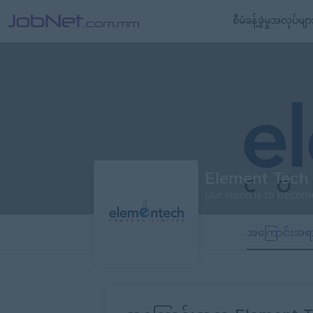
စီမံခန့်ခွဲမှုအလုပ်မျာ
Element Tech 
အကြောင်းအရ