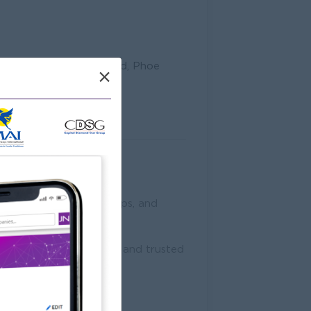
oor, Bo Min Yanung Road, Phoe
×
alar Taung Nyunt
င်း, Myanmar
ts, empowers partnerships, and
ducts, reliable service, and trusted