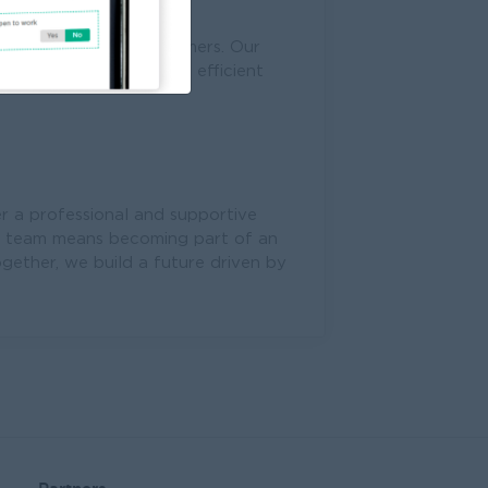
 the needs of our customers. Our
trong partnerships, and efficient
r a professional and supportive
r team means becoming part of an
gether, we build a future driven by