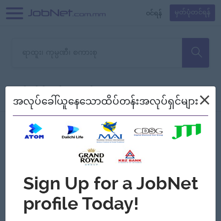
၀င်ရန်
မှတ်ပုံတင်ရန်
တောင်းပန်ပါတယ်၊ ယခုသင်ရှာ
×
စစ်ရန်
စဉ်၍ကြည့်မည်
အလုပ်ခေါ်ယူနေသောထိပ်တန်းအလုပ်ရှင်များ
သော အလုပ်မရှိသေးပါ။
Jobs
Myanmar