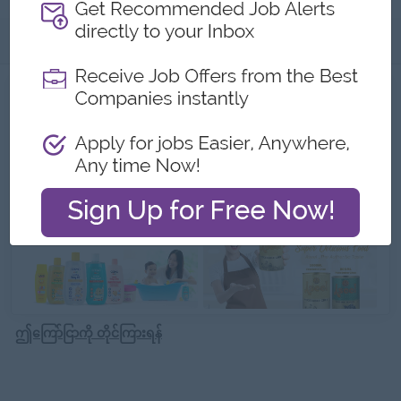
အကြောင်းအရာ
မီဒီယာနှင့် ဓာတ်ပုံများ
ဤကြော်ငြာကို တိုင်ကြားရန်