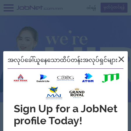
၀င်ရန်
မှတ်ပုံတင်ရန်
×
အလုပ်ခေါ်ယူနေသောထိပ်တန်းအလုပ်ရှင်များ
EVERSHINE TRADING