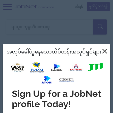
၀င်ရန်
မှတ်ပုံတင်ရန်
တောင်းပန်ပါတယ်၊ ယခုသင်ရှာ
×
စစ်ရန်
စဉ်၍ကြည့်မည်
အလုပ်ခေါ်ယူနေသောထိပ်တန်းအလုပ်ရှင်များ
သော အလုပ်မရှိသေးပါ။
Jobs
Myanmar