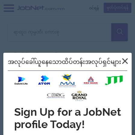
၀င်ရန်
မှတ်ပုံတင်ရန်
တောင်းပန်ပါတယ်၊ ယခုသင်ရှာ
×
စစ်ရန်
စဉ်၍ကြည့်မည်
အလုပ်ခေါ်ယူနေသောထိပ်တန်းအလုပ်ရှင်များ
သော အလုပ်မရှိသေးပါ။
Jobs
Myanmar