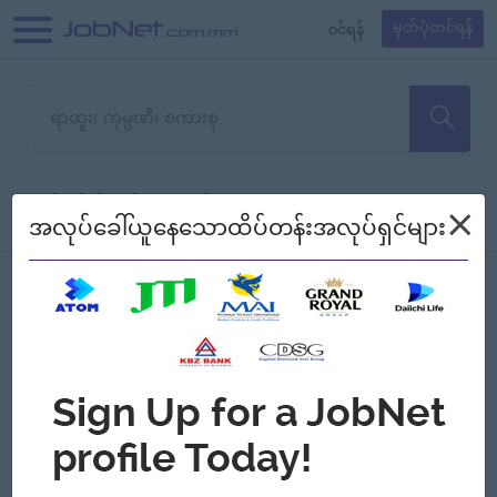
၀င်ရန်
မှတ်ပုံတင်ရန်
တောင်းပန်ပါတယ်၊ ယခုသင်ရှာ
×
စစ်ရန်
စဉ်၍ကြည့်မည်
အလုပ်ခေါ်ယူနေသောထိပ်တန်းအလုပ်ရှင်များ
သော အလုပ်မရှိသေးပါ။
Jobs
Myanmar