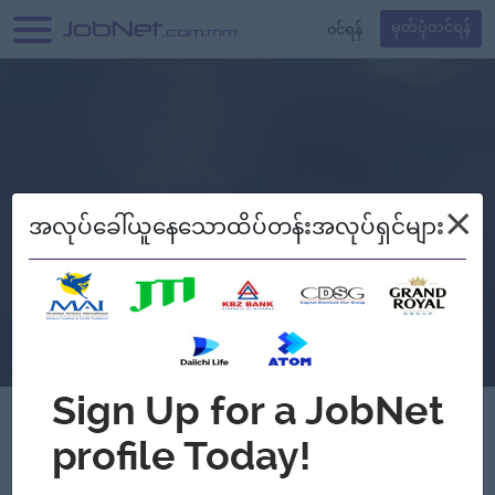
၀င်ရန်
မှတ်ပုံတင်ရန်
×
အလုပ်ခေါ်ယူနေသောထိပ်တန်းအလုပ်ရှင်များ
Verified
Floral up Clothing