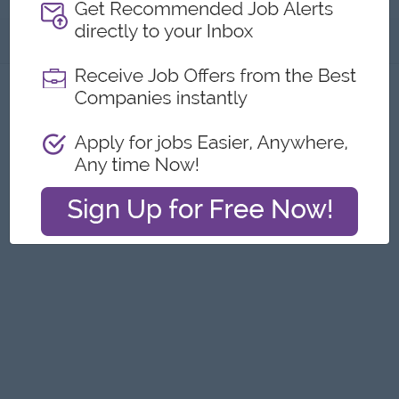
အကြောင်းအရာ
ဤကြော်ငြာကို တိုင်ကြားရန်