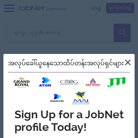
၀င်ရန်
မှတ်ပုံတင်ရန်
တောင်းပန်ပါတယ်၊ ယခုသင်ရှာ
×
စစ်ရန်
စဉ်၍ကြည့်မည်
အလုပ်ခေါ်ယူနေသောထိပ်တန်းအလုပ်ရှင်များ
သော အလုပ်မရှိသေးပါ။
Jobs
Myanmar