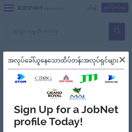
၀င်ရန်
မှတ်ပုံတင်ရန်
တောင်းပန်ပါတယ်၊ ယခုသင်ရှာ
×
စစ်ရန်
စဉ်၍ကြည့်မည်
အလုပ်ခေါ်ယူနေသောထိပ်တန်းအလုပ်ရှင်များ
သော အလုပ်မရှိသေးပါ။
Jobs
Myanmar