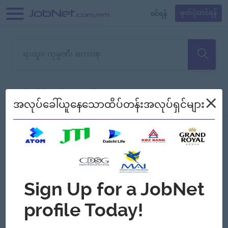
၀င်ရန်
မှတ်ပုံတင်ရန်
တောင်းပန်ပါတယ်၊ ယခုသင်ရှာ
×
စစ်ရန်
စဉ်၍ကြည့်မည်
အလုပ်ခေါ်ယူနေသောထိပ်တန်းအလုပ်ရှင်များ
သော အလုပ်မရှိသေးပါ။
Jobs
Myanmar