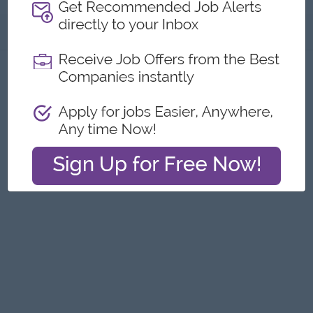
အကြောင်းအရာ
ဤကြော်ငြာကို တိုင်ကြားရန်