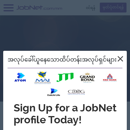
၀င်ရန်
မှတ်ပုံတင်ရန်
×
အလုပ်ခေါ်ယူနေသောထိပ်တန်းအလုပ်ရှင်များ
Golden Myanmar Hotel