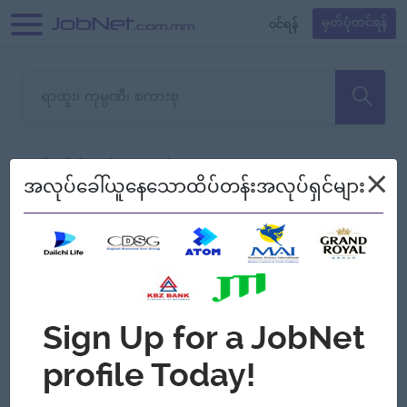
၀င်ရန်
မှတ်ပုံတင်ရန်
တောင်းပန်ပါတယ်၊ ယခုသင်ရှာ
×
စစ်ရန်
စဉ်၍ကြည့်မည်
အလုပ်ခေါ်ယူနေသောထိပ်တန်းအလုပ်ရှင်များ
သော အလုပ်မရှိသေးပါ။
Jobs
Myanmar