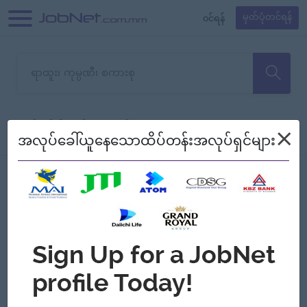
၀င်ရန်
မှတ်ပုံတင်ရန်
တောင်းပန်ပါတယ်၊ ယခုသင်ရှာ
×
စစ်ရန်
စဉ်၍ကြည့်မည်
အလုပ်ခေါ်ယူနေသောထိပ်တန်းအလုပ်ရှင်များ
သော အလုပ်မရှိသေးပါ။
Jobs
Myanmar