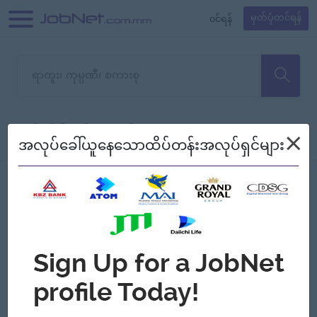
၀င်ရန်
မှတ်ပုံတင်ရန်
တောင်းပန်ပါတယ်၊ ယခုသင်ရှာ
×
စစ်ရန်
စဉ်၍ကြည့်မည်
အလုပ်ခေါ်ယူနေသောထိပ်တန်းအလုပ်ရှင်များ
သော အလုပ်မရှိသေးပါ။
Jobs
Myanmar