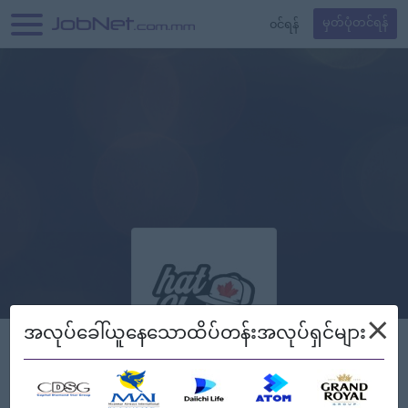
၀င်ရန်
မှတ်ပုံတင်ရန်
×
အလုပ်ခေါ်ယူနေသောထိပ်တန်းအလုပ်ရှင်များ
Hat Store