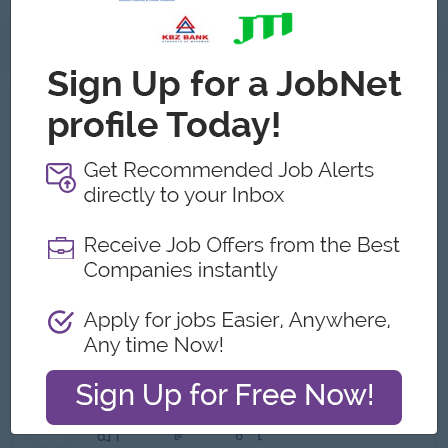
အကြောင်းအရာ
အကြောင်းအရာ Hat Store
အလုပ်ရှင်၏ အသေးစိတ်အချက်အလက်များ
အမျိုးအစား:
Direct Employer
လုပ်ငန်းအမျိုးအစားများ:
Logistics/Transport
ဝန်ထမ်းအရေအတွက်:
501 to 1000
လိပ်စာ
Street 13 Pape Avenue,ရန်ကုန်တိုင်း, Myanmar
ကျွန်တော်တို့ ဘာတွေလုပ်သလဲ