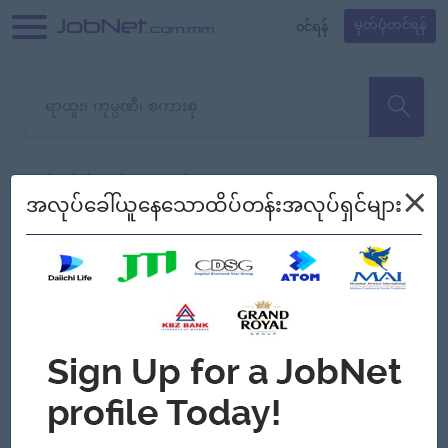
၀င်ရန်
မှတ်ပုံတင်ရန်
တောင်းပန်ပါတယ်၊ ယခုသင်ရှာ
×
စစ်ရန်
စဉ်၍ကြည့်မည်
အလုပ်ခေါ်ယူနေသောထိပ်တန်းအလုပ်ရှင်များ
သော အလုပ်မရှိသေးပါ။
Jobs
Myanmar