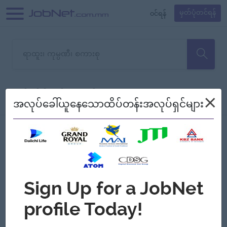
၀င်ရန်
မှတ်ပုံတင်ရန်
တောင်းပန်ပါတယ်၊ ယခုသင်ရှာ
×
စစ်ရန်
စဉ်၍ကြည့်မည်
အလုပ်ခေါ်ယူနေသောထိပ်တန်းအလုပ်ရှင်များ
သော အလုပ်မရှိသေးပါ။
Jobs
Myanmar