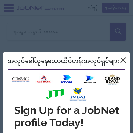
၀င်ရန်
မှတ်ပုံတင်ရန်
တောင်းပန်ပါတယ်၊ ယခုသင်ရှာ
×
စစ်ရန်
စဉ်၍ကြည့်မည်
အလုပ်ခေါ်ယူနေသောထိပ်တန်းအလုပ်ရှင်များ
သော အလုပ်မရှိသေးပါ။
Jobs
Myanmar