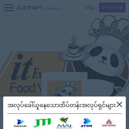
၀င်ရန်
မှတ်ပုံတင်ရန်
×
အလုပ်ခေါ်ယူနေသောထိပ်တန်းအလုပ်ရှင်များ
IT Express Food Villa