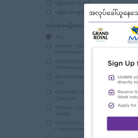
လွန်ခဲ့သော ၁၄ ရက်
အလုပ်ခေါ်ယူနေသေ
လွန်ခဲ့သော ရက် ၃၀
လုပ်ငန်းအမျိုးအစားများ
Any
Banking / Insurance /
318
Microfinance
Biotechnology /
6
Pharmaceuticals
Broadcasting / Music /
7
Film
Chemicals / Petro-
21
Chemicals
Clothing / Garment /
26
Textile
Construction / Building
100
/ Architecture