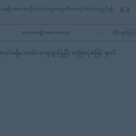
း
အမျိုးအစားအလိုက်အလုပ်များ
ကုမ္ပဏီအားလုံး
သတင်း
ကူညီရန်
အလုပ်အမျိုးအစားအားလုံး
တိုင်းနှင့်ပြ
ရှိသေးပါ။ ကျေးဇူးပြုပြီး တခြားပုံစံဖြင့် ရှာပါ...