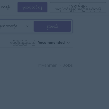
ကုမ္ပဏီများ
၀င်ရန်
မှတ်ပုံတင်ရန်
အလုပ်တင်ရန်နှင့် အရည်အချင်းရှာရန်
ရှာမယ်
ည်နယ်အားလုံး
Recommended
စဉ်၍ကြည့်သည်:
Myanmar
Jobs