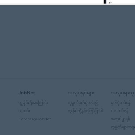
JobNet
အလုပ်ရှင်များ
အလုပ်ရှာသူ
ကျွန်ုပ်တို့အကြောင်း
ကုမ္ပဏီမှတ်ပုံတင်ရန်
မှတ်ပုံတင်ရန်
သတင်း
ကျွန်ုပ်တို့နှင့်ကြော်ငြာပါ
CV တင်ရန်
Careers@JobNet
အလုပ်ရှာရန်
ကုမ္ပဏီများစာရင