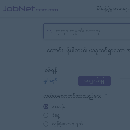
စီမံခန့်ခွဲမှုအလုပ်မျာ
တောင်းပန်ပါတယ်၊ ယခုသင်ရှာသော အလုပ်မ
စစ်ရန်
ရှင်းမည်
လျှောက်ရန်
လတ်တလောတင်ထားသည်များ
အားလုံး
ဒီနေ့
လွန်ခဲ့သော ၇ ရက်