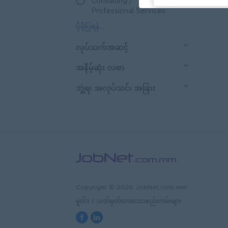
Consulting /
27
Professional Services
လုပ်သက်အဆင့်
အနိမ့်ဆုံး လစာ
ဘွဲ့ရ၊ အလုပ်သင်၊ အခြား
Copyright © 2026 JobNet.com.mm
မူဝါဒ
|
သတ်မှတ်ထားသောစည်းကမ်းများ