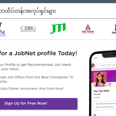
ာထိပ်တန်းအလုပ်ရှင်များ