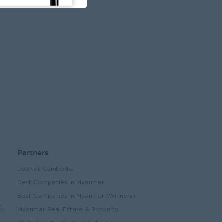
Partners
JobNet Cambodia
Best Companies in Myanmar
Best Companies in Myanmar (Winners)
်း
Myanmar Real Estate & Property