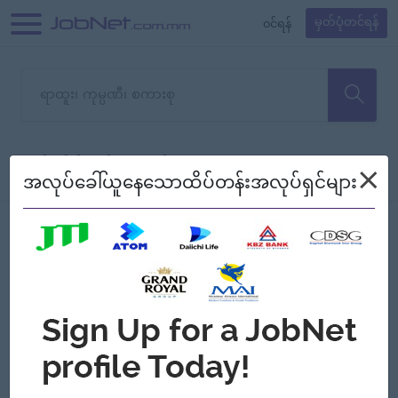
၀င်ရန်
မှတ်ပုံတင်ရန်
တောင်းပန်ပါတယ်၊ ယခုသင်ရှာ
×
စစ်ရန်
စဉ်၍ကြည့်မည်
အလုပ်ခေါ်ယူနေသောထိပ်တန်းအလုပ်ရှင်များ
သော အလုပ်မရှိသေးပါ။
Jobs
Myanmar