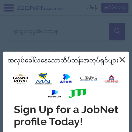
၀င်ရန်
မှတ်ပုံတင်ရန်
တောင်းပန်ပါတယ်၊ ယခုသင်ရှာ
×
စစ်ရန်
စဉ်၍ကြည့်မည်
အလုပ်ခေါ်ယူနေသောထိပ်တန်းအလုပ်ရှင်များ
သော အလုပ်မရှိသေးပါ။
Jobs
Myanmar